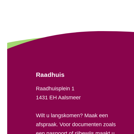
A
l
g
e
m
e
Raadhuis
n
Raadhuisplein 1
e
1431 EH Aalsmeer
i
Wilt u langskomen? Maak een
n
afspraak. Voor documenten zoals
een paspoort of rijbewijs maakt u