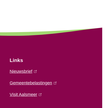
Links
Nieuwsbrief
(
l
Gemeentebelastingen
(
i
l
n
Visit Aalsmeer
(
i
k
l
n
i