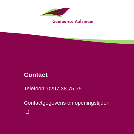
Contact
Telefoon:
0297 38 75 75
Contactgegevens en openingstijden
(
l
i
n